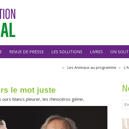
E
REVUE DE PRESSE
LES SOLUTIONS
LIVRES
ON SOUT
Les Animaux au programme
L'Appel
N
rs le mot juste
ours blancs pleurer, les rhinocéros gémir,