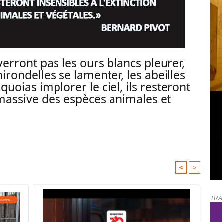
rront pas les ours blancs pleurer, 
irondelles se lamenter, les abeilles 
uoias implorer le ciel, ils resteront 
 massive des espèces animales et 
<
>
TRA