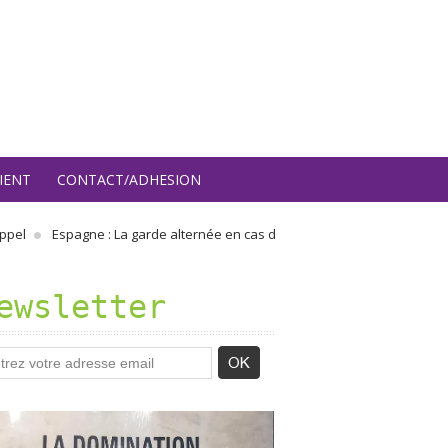
IENT
CONTACT/ADHESION
Espagne : La garde alternée en cas de divorce s’applique désormais… a
ewsletter